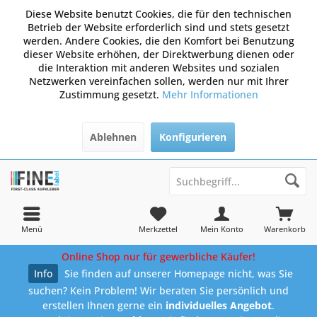
Diese Website benutzt Cookies, die für den technischen
Betrieb der Website erforderlich sind und stets gesetzt
werden. Andere Cookies, die den Komfort bei Benutzung
dieser Website erhöhen, der Direktwerbung dienen oder
die Interaktion mit anderen Websites und sozialen
Netzwerken vereinfachen sollen, werden nur mit Ihrer
Zustimmung gesetzt.
Mehr Informationen
Ablehnen
Konfigurieren
Menü
Merkzettel
Mein Konto
Warenkorb
Online Shop nur für gewerbliche Käufer!
Info
Sie finden auf unserer Homepage nicht, was Sie
suchen? Kein Problem! Wir beraten Sie persönlich und
erstellen Ihnen gerne ein
individuelles Angebot
.