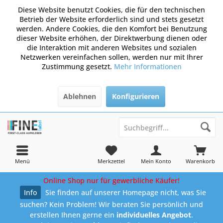
Diese Website benutzt Cookies, die für den technischen
Betrieb der Website erforderlich sind und stets gesetzt
werden. Andere Cookies, die den Komfort bei Benutzung
dieser Website erhöhen, der Direktwerbung dienen oder
die Interaktion mit anderen Websites und sozialen
Netzwerken vereinfachen sollen, werden nur mit Ihrer
Zustimmung gesetzt.
Mehr Informationen
Ablehnen
Konfigurieren
Menü
Merkzettel
Mein Konto
Warenkorb
Online Shop nur für gewerbliche Käufer!
Info
Sie finden auf unserer Homepage nicht, was Sie
suchen? Kein Problem! Wir beraten Sie persönlich und
erstellen Ihnen gerne ein
individuelles Angebot
.