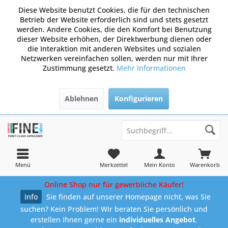
Diese Website benutzt Cookies, die für den technischen
Betrieb der Website erforderlich sind und stets gesetzt
werden. Andere Cookies, die den Komfort bei Benutzung
dieser Website erhöhen, der Direktwerbung dienen oder
die Interaktion mit anderen Websites und sozialen
Netzwerken vereinfachen sollen, werden nur mit Ihrer
Zustimmung gesetzt.
Mehr Informationen
Ablehnen
Konfigurieren
Menü
Merkzettel
Mein Konto
Warenkorb
Online Shop nur für gewerbliche Käufer!
Info
Sie finden auf unserer Homepage nicht, was Sie
suchen? Kein Problem! Wir beraten Sie persönlich und
erstellen Ihnen gerne ein
individuelles Angebot
.