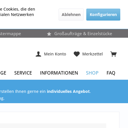
e Cookies, die den
Ablehnen
Konfigurieren
zialen Netzwerken
stermappe
Großaufträge & Einzelstücke
Mein Konto
Merkzettel
ÜGE
SERVICE
INFORMATIONEN
SHOP
FAQ
rstellen Ihnen gerne ein
individuelles Angebot
.
ng.