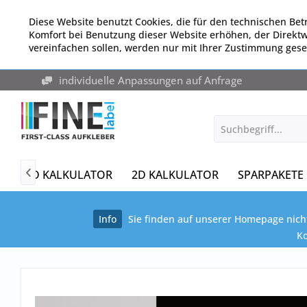
Diese Website benutzt Cookies, die für den technischen Betr
Komfort bei Benutzung dieser Website erhöhen, der Direkt
vereinfachen sollen, werden nur mit Ihrer Zustimmung gese
individuelle Anpassungen auf Anfrage
3D KALKULATOR
2D KALKULATOR
SPARPAKETE

Info
Sie finden auf unserer Homepage nicht
Ko