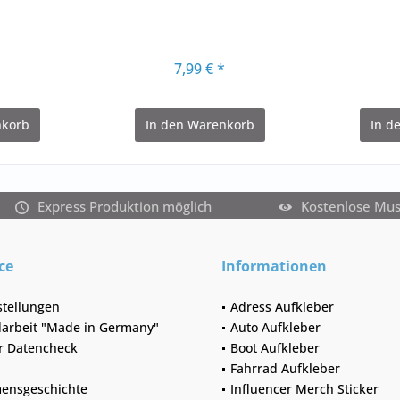
*
7,99 € *
korb
In den
Warenkorb
In d
Express Produktion möglich
Kostenlose Mu
ce
Informationen
stellungen
Adress Aufkleber
arbeit "Made in Germany"
Auto Aufkleber
r Datencheck
Boot Aufkleber
Fahrrad Aufkleber
ensgeschichte
Influencer Merch Sticker