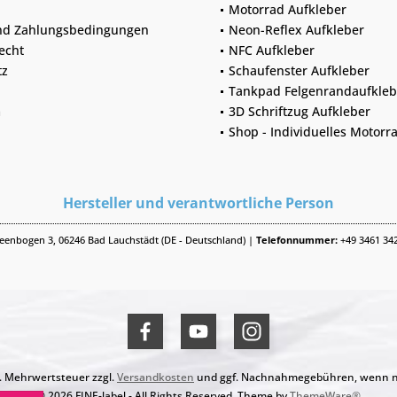
Motorrad Aufkleber
nd Zahlungsbedingungen
Neon-Reflex Aufkleber
echt
NFC Aufkleber
tz
Schaufenster Aufkleber
Tankpad Felgenrandaufkleb
m
3D Schriftzug Aufkleber
Shop - Individuelles Motorra
Hersteller und verantwortliche Person
enbogen 3, 06246 Bad Lauchstädt (DE - Deutschland) |
Telefonnummer:
+49 3461 34
zl. Mehrwertsteuer zzgl.
Versandkosten
und ggf. Nachnahmegebühren, wenn ni
© 2026 FINE-label - All Rights Reserved. Theme by
ThemeWare®