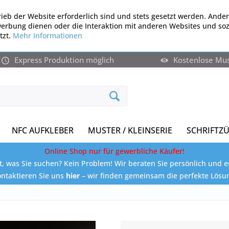
ieb der Website erforderlich sind und stets gesetzt werden. Ander
werbung dienen oder die Interaktion mit anderen Websites und so
tzt.
Mehr Informationen
Express Produktion möglich
Kostenlose Mu
NFC AUFKLEBER
MUSTER / KLEINSERIE
SCHRIFTZ
Online Shop nur für gewerbliche Käufer!
, was Sie suchen? Kein Problem! Wir beraten Sie persönlich und e
ntaktieren Sie uns
hier
– wir finden gemeinsam die perfekte Lösu