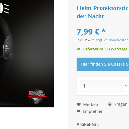
Helm Protektorstic
der Nacht
7,99 € *
inkl. MwSt.
zzgl. Versandkosten
Lieferzeit ca. 1-3 Werktage
Hier finden Sie unsere 
Fragen 
Merken
Empfehlen
Artikel-Nr.: