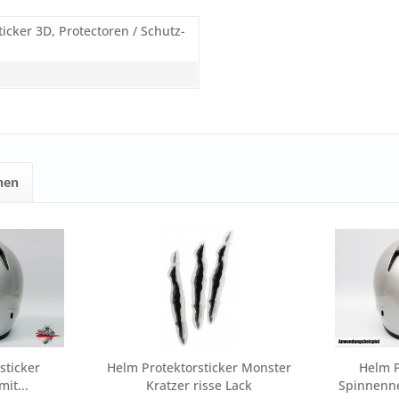
ticker 3D, Protectoren / Schutz-
hen
sticker
Helm Protektorsticker Monster
Helm P
it...
Kratzer risse Lack
Spinnenne