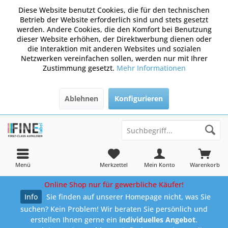
Diese Website benutzt Cookies, die für den technischen
Betrieb der Website erforderlich sind und stets gesetzt
werden. Andere Cookies, die den Komfort bei Benutzung
dieser Website erhöhen, der Direktwerbung dienen oder
die Interaktion mit anderen Websites und sozialen
Netzwerken vereinfachen sollen, werden nur mit Ihrer
Zustimmung gesetzt.
Mehr Informationen
Ablehnen
Konfigurieren
Menü
Merkzettel
Mein Konto
Warenkorb
Online Shop nur für gewerbliche Käufer!
Info
Sie finden auf unserer Homepage nicht, was Sie
suchen? Kein Problem! Wir beraten Sie persönlich und
erstellen Ihnen gerne ein
individuelles Angebot
.