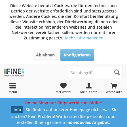
Diese Website benutzt Cookies, die für den technischen
Betrieb der Website erforderlich sind und stets gesetzt
werden. Andere Cookies, die den Komfort bei Benutzung
dieser Website erhöhen, der Direktwerbung dienen oder
die Interaktion mit anderen Websites und sozialen
Netzwerken vereinfachen sollen, werden nur mit Ihrer
Zustimmung gesetzt.
Mehr Informationen
Ablehnen
Konfigurieren
Menü
Merkzettel
Mein Konto
Warenkorb
Online Shop nur für gewerbliche Käufer!
Info
Sie finden auf unserer Homepage nicht, was Sie
suchen? Kein Problem! Wir beraten Sie persönlich und
erstellen Ihnen gerne ein
individuelles Angebot
.