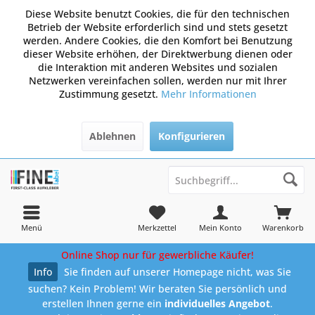
Diese Website benutzt Cookies, die für den technischen
Betrieb der Website erforderlich sind und stets gesetzt
werden. Andere Cookies, die den Komfort bei Benutzung
dieser Website erhöhen, der Direktwerbung dienen oder
die Interaktion mit anderen Websites und sozialen
Netzwerken vereinfachen sollen, werden nur mit Ihrer
Zustimmung gesetzt.
Mehr Informationen
Ablehnen
Konfigurieren
Menü
Merkzettel
Mein Konto
Warenkorb
Online Shop nur für gewerbliche Käufer!
Info
Sie finden auf unserer Homepage nicht, was Sie
suchen? Kein Problem! Wir beraten Sie persönlich und
erstellen Ihnen gerne ein
individuelles Angebot
.