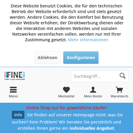
Diese Website benutzt Cookies, die für den technischen
Betrieb der Website erforderlich sind und stets gesetzt
werden. Andere Cookies, die den Komfort bei Benutzung
dieser Website erhöhen, der Direktwerbung dienen oder
die Interaktion mit anderen Websites und sozialen
Netzwerken vereinfachen sollen, werden nur mit Ihrer
Zustimmung gesetzt.
Mehr Informationen
Ablehnen
Konfigurieren
Menü
Merkzettel
Mein Konto
Warenkorb
Online Shop nur für gewerbliche Käufer!
Info
Sie finden auf unserer Homepage nicht, was Sie
suchen? Kein Problem! Wir beraten Sie persönlich und
erstellen Ihnen gerne ein
individuelles Angebot
.