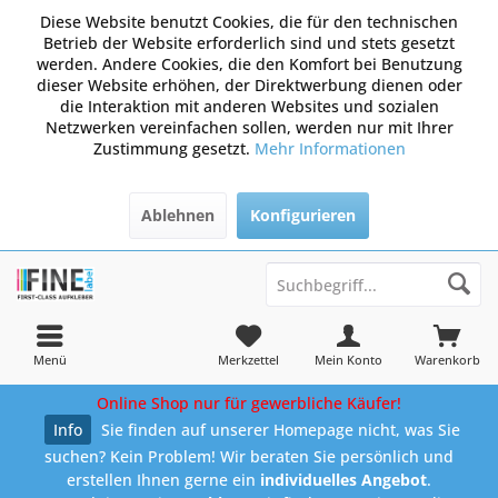
Diese Website benutzt Cookies, die für den technischen
Betrieb der Website erforderlich sind und stets gesetzt
werden. Andere Cookies, die den Komfort bei Benutzung
dieser Website erhöhen, der Direktwerbung dienen oder
die Interaktion mit anderen Websites und sozialen
Netzwerken vereinfachen sollen, werden nur mit Ihrer
Zustimmung gesetzt.
Mehr Informationen
Ablehnen
Konfigurieren
Menü
Merkzettel
Mein Konto
Warenkorb
Online Shop nur für gewerbliche Käufer!
Info
Sie finden auf unserer Homepage nicht, was Sie
suchen? Kein Problem! Wir beraten Sie persönlich und
erstellen Ihnen gerne ein
individuelles Angebot
.