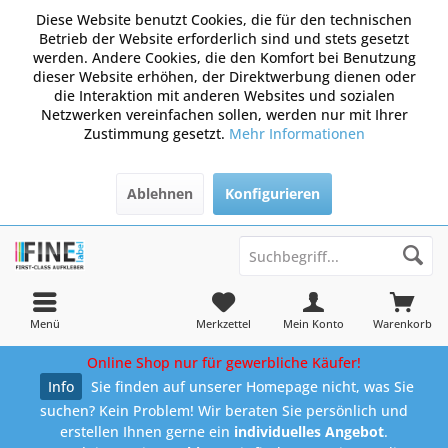
Diese Website benutzt Cookies, die für den technischen
Betrieb der Website erforderlich sind und stets gesetzt
werden. Andere Cookies, die den Komfort bei Benutzung
dieser Website erhöhen, der Direktwerbung dienen oder
die Interaktion mit anderen Websites und sozialen
Netzwerken vereinfachen sollen, werden nur mit Ihrer
Zustimmung gesetzt.
Mehr Informationen
Ablehnen
Konfigurieren
Menü
Merkzettel
Mein Konto
Warenkorb
Online Shop nur für gewerbliche Käufer!
Info
Sie finden auf unserer Homepage nicht, was Sie
suchen? Kein Problem! Wir beraten Sie persönlich und
erstellen Ihnen gerne ein
individuelles Angebot
.