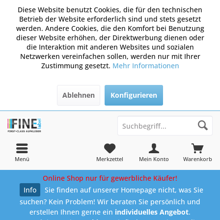
Diese Website benutzt Cookies, die für den technischen
Betrieb der Website erforderlich sind und stets gesetzt
werden. Andere Cookies, die den Komfort bei Benutzung
dieser Website erhöhen, der Direktwerbung dienen oder
die Interaktion mit anderen Websites und sozialen
Netzwerken vereinfachen sollen, werden nur mit Ihrer
Zustimmung gesetzt.
Mehr Informationen
Ablehnen
Konfigurieren
Menü
Merkzettel
Mein Konto
Warenkorb
Online Shop nur für gewerbliche Käufer!
Info
Sie finden auf unserer Homepage nicht, was Sie
suchen? Kein Problem! Wir beraten Sie persönlich und
erstellen Ihnen gerne ein
individuelles Angebot
.