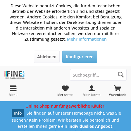
Diese Website benutzt Cookies, die für den technischen
Betrieb der Website erforderlich sind und stets gesetzt
werden. Andere Cookies, die den Komfort bei Benutzung
dieser Website erhöhen, der Direktwerbung dienen oder
die Interaktion mit anderen Websites und sozialen
Netzwerken vereinfachen sollen, werden nur mit Ihrer
Zustimmung gesetzt.
Mehr Informationen
Ablehnen
Konfigurieren
Menü
Merkzettel
Mein Konto
Warenkorb
Online Shop nur für gewerbliche Käufer!
Info
Sie finden auf unserer Homepage nicht, was Sie
suchen? Kein Problem! Wir beraten Sie persönlich und
erstellen Ihnen gerne ein
individuelles Angebot
.