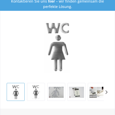
Kontaktieren Sie uns
hier
– wir finden gemeinsam die
perfekte Lösung.