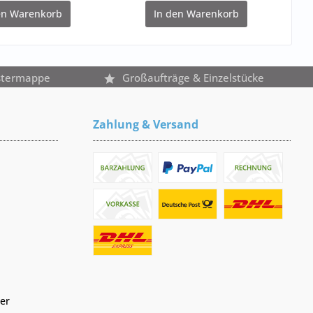
en
Warenkorb
In den
Warenkorb
stermappe
Großaufträge & Einzelstücke
Zahlung & Versand
er