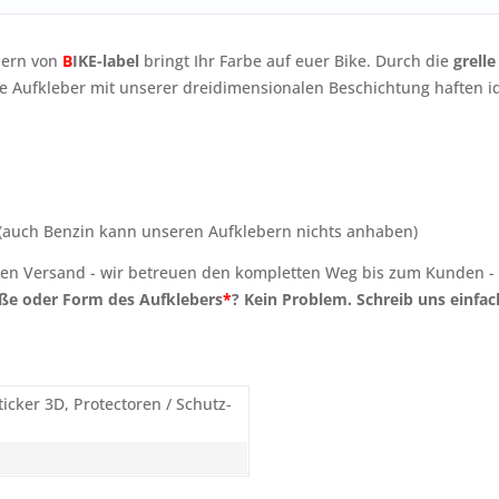
bern von
B
IKE-label
bringt Ihr Farbe auf euer Bike. Durch die
grelle
die Aufkleber mit unserer dreidimensionalen Beschichtung haften id
(auch Benzin kann unseren Aufklebern nichts anhaben)
n Versand - wir betreuen den kompletten Weg bis zum Kunden - som
ße oder Form des Aufklebers
*
? Kein Problem. Schreib uns einfac
ticker 3D, Protectoren / Schutz-