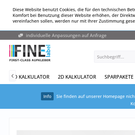
Diese Website benutzt Cookies, die für den technischen Betr
Komfort bei Benutzung dieser Website erhöhen, der Direkt
vereinfachen sollen, werden nur mit Ihrer Zustimmung gese
individuelle Anpassungen auf Anfrage
3D KALKULATOR
2D KALKULATOR
SPARPAKETE

Info
Sie finden auf unserer Homepage nicht
Ko