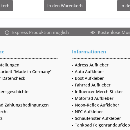
korb
In den
Warenkorb
In d
Express Produktion möglich
Kostenlose Mu
ce
Informationen
stellungen
Adress Aufkleber
arbeit "Made in Germany"
Auto Aufkleber
r Datencheck
Boot Aufkleber
Fahrrad Aufkleber
ensgeschichte
Influencer Merch Sticker
Motorrad Aufkleber
nd Zahlungsbedingungen
Neon-Reflex Aufkleber
echt
NFC Aufkleber
tz
Schaufenster Aufkleber
Tankpad Felgenrandaufkleb