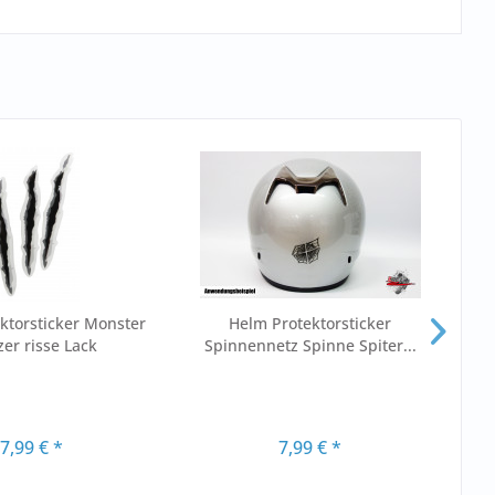
ktorsticker Monster
Helm Protektorsticker
H
zer risse Lack
Spinnennetz Spinne Spiter...
7,99 € *
7,99 € *