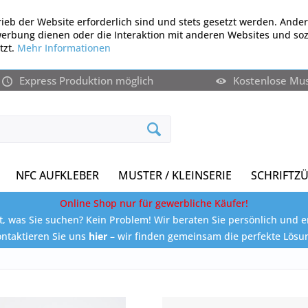
ieb der Website erforderlich sind und stets gesetzt werden. Ander
werbung dienen oder die Interaktion mit anderen Websites und so
tzt.
Mehr Informationen
Express Produktion möglich
Kostenlose Mu
NFC AUFKLEBER
MUSTER / KLEINSERIE
SCHRIFTZ
Online Shop nur für gewerbliche Käufer!
, was Sie suchen? Kein Problem! Wir beraten Sie persönlich und e
ntaktieren Sie uns
hier
– wir finden gemeinsam die perfekte Lösu