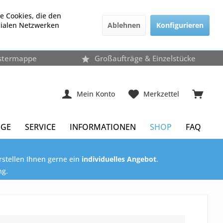
e Cookies, die den
Ablehnen
Konfigurieren
zialen Netzwerken
stermappe
Großaufträge & Einzelstücke
Mein Konto
Merkzettel
ÜGE
SERVICE
INFORMATIONEN
SHOP
FAQ
rstellen Ihnen gerne ein
individuelles Angebot
.
ng.